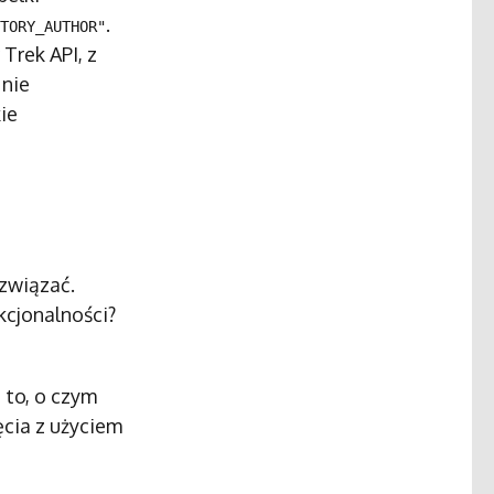
.
TORY_AUTHOR"
Trek API, z
 nie
ie
ozwiązać.
kcjonalności?
e to, o czym
ęcia z użyciem