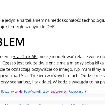
ie jedynie narzekaniem na niedoskonałość technologii,
rojektem zgłoszonym do DSP.
BLEM
orzenia
Star Trek API
muszę modelować relacje wiele do
i. Często jest tak, że dwie encje mają między sobą kilka 
cje te oznaczają oczywiście co innego. Np. mam filmy, a
ujących nad Star Trekiem w różnych rolach. Oddzielnie 
orzy scenariusz, i tak dalej. W kodzie wygląda to na pr
Movie
extends
PageAwareEntity
implements
PageAware
{