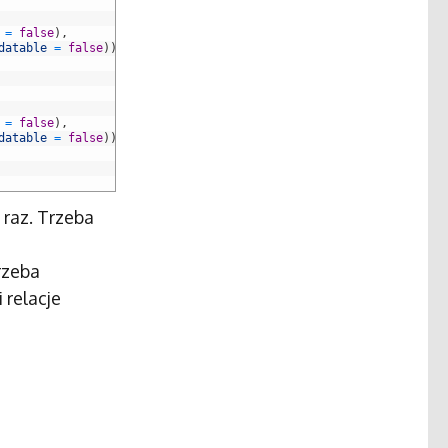
=
false
)
,
datable
=
false
)
)
=
false
)
,
datable
=
false
)
)
 raz. Trzeba
trzeba
 relacje