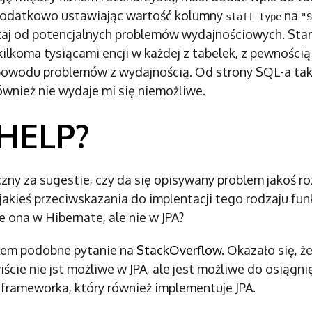
dodatkowo ustawiając wartość kolumny
na
staff_type
"S
taj od potencjalnych problemów wydajnościowych. Star 
ilkoma tysiącami encji w każdej z tabelek, z pewnością
 powodu problemów z wydajnością. Od strony SQL-a tak
ównież nie wydaje mi się niemożliwe.
HELP?
zny za sugestie, czy da się opisywany problem jakoś r
jakieś przeciwskazania do implentacji tego rodzaju fun
e ona w Hibernate, ale nie w JPA?
łem podobne pytanie na
StackOverflow
. Okazało się, ż
iście nie jst możliwe w JPA, ale jest możliwe do osiągni
, frameworka, który również implementuje JPA.