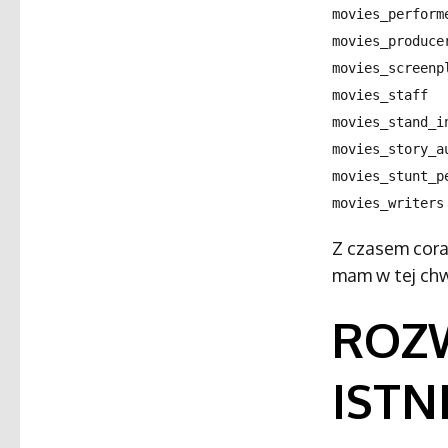
movies_perform
movies_produce
movies_screenp
movies_staff
movies_stand_i
movies_story_a
movies_stunt_p
movies_writers
Z czasem cora
mam w tej chwi
ROZW
ISTN