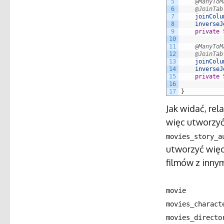
5
@ManyToM
6
@JoinTab
7
joinColu
8
inverseJ
9
private
10
11
@ManyToM
12
@JoinTab
13
joinColu
14
inverseJ
15
private
16
17
}
Jak widać, rel
więc utworzyć
movies_story_a
utworzyć więce
filmów z innym
movie
movies_charact
movies_directo