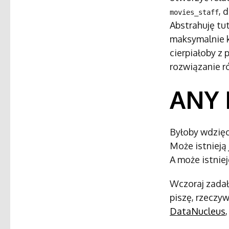
, 
movies_staff
Abstrahuję tu
maksymalnie k
cierpiałoby z
rozwiązanie r
ANY 
Byłoby wdzięc
Może istnieją 
A może istniej
Wczoraj zada
piszę, rzeczyw
DataNucleus