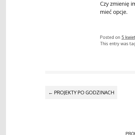
Czy zmienię im
mieć opcje.
Posted on
5 kwie
This entry was t
POST NAVI
←
PROJEKTY PO GODZINACH
PRO