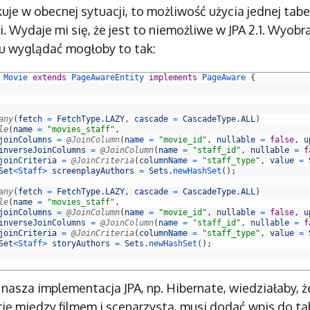
uje w obecnej sytuacji, to możliwość użycia jednej tabe
cji. Wydaje mi się, że jest to niemożliwe w JPA 2.1. Wyob
u wyglądać mogłoby to tak:
Movie
extends
PageAwareEntity
implements
PageAware
{
any
(
fetch
=
FetchType
.
LAZY
,
cascade
=
CascadeType
.
ALL
)
le
(
name
=
"movies_staff"
,
joinColumns
=
@JoinColumn
(
name
=
"movie_id"
,
nullable
=
false
,
u
inverseJoinColumns
=
@JoinColumn
(
name
=
"staff_id"
,
nullable
=
f
joinCriteria
=
@JoinCriteria
(
columnName
=
"staff_type"
,
value
=
Set
<Staff>
screenplayAuthors
=
Sets
.
newHashSet
(
)
;
any
(
fetch
=
FetchType
.
LAZY
,
cascade
=
CascadeType
.
ALL
)
le
(
name
=
"movies_staff"
,
joinColumns
=
@JoinColumn
(
name
=
"movie_id"
,
nullable
=
false
,
u
inverseJoinColumns
=
@JoinColumn
(
name
=
"staff_id"
,
nullable
=
f
joinCriteria
=
@JoinCriteria
(
columnName
=
"staff_type"
,
value
=
Set
<Staff>
storyAuthors
=
Sets
.
newHashSet
(
)
;
nasza implementacja JPA, np. Hibernate, wiedziałaby, ż
cję między filmem i scenarzystą, musi dodać wpis do ta