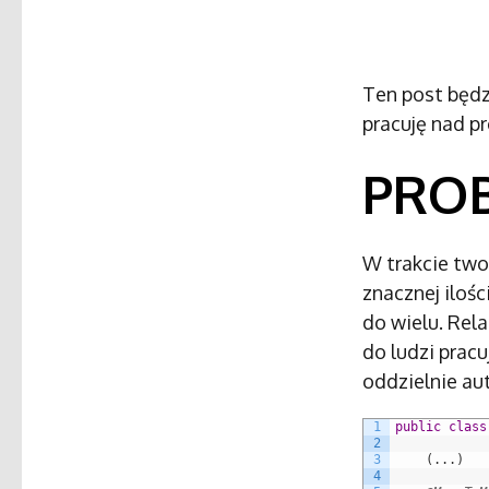
Ten post będz
pracuję nad p
PRO
W trakcie tw
znacznej ilośc
do wielu. Rela
do ludzi prac
oddzielnie aut
1
public
class
2
3
(
.
.
.
)
4