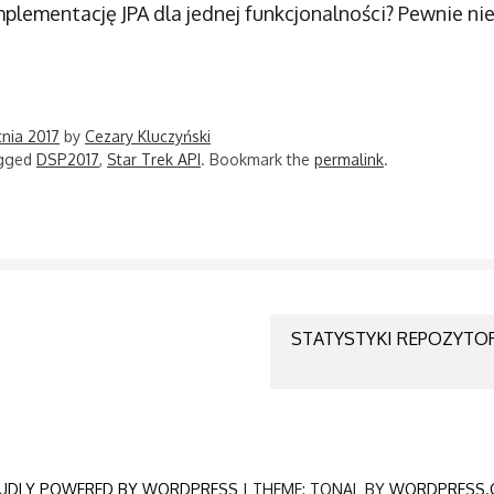
plementację JPA dla jednej funkcjonalności? Pewnie nie
tnia 2017
by
Cezary Kluczyński
agged
DSP2017
,
Star Trek API
. Bookmark the
permalink
.
GATION
STATYSTYKI REPOZYT
UDLY POWERED BY WORDPRESS
|
THEME: TONAL BY
WORDPRESS.