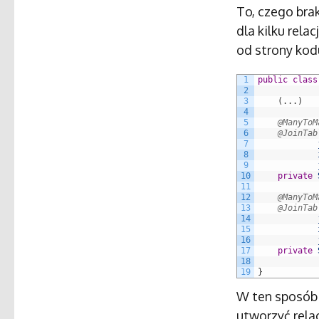
To, czego brak
dla kilku rela
od strony kod
1
public
class
2
3
(
.
.
.
)
4
5
@ManyToM
6
@JoinTab
7
8
9
10
private
11
12
@ManyToM
13
@JoinTab
14
15
16
17
private
18
19
}
W ten sposób 
utworzyć rela