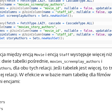
any
(
fetch
=
FetchType
.
LAZY
,
cascade
=
CascadeType
.
ALL
)
le
(
name
=
"movies_screenplay_authors"
,
mns
=
@JoinColumn
(
name
=
"movie_id"
,
nullable
=
false
,
updatable
oinColumns
=
@JoinColumn
(
name
=
"staff_id"
,
nullable
=
false
,
up
Set 
screenplayAuthors
=
Sets
.
newHashSet
(
)
;
any
(
fetch
=
FetchType
.
LAZY
,
cascade
=
CascadeType
.
ALL
)
le
(
name
=
"movies_story_authors"
,
mns
=
@JoinColumn
(
name
=
"movie_id"
,
nullable
=
false
,
updatable
oinColumns
=
@JoinColumn
(
name
=
"staff_id"
,
nullable
=
false
,
up
Set 
storyAuthors
=
Sets
.
newHashSet
(
)
;
acja między encją
i encją
występuje więcej niż
Movie
Staff
 dwie tabelki pośrednie,
i
movies_screenplay_authors
, dla obu tych relacji. Jeśli tabelek jest więcej, to 
uthors
j relacji. W efekcie w w bazie mam tabelkę dla filmów i
i encjami:
ers
rs