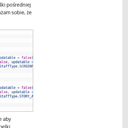
lki pośredniej
rażam sobie, że
pdatable
=
false
)
,
alse
,
updatable
=
false
)
,
StaffType
.
SCREENPLAY_AUTHOR
,
enumType
=
EnumType
.
STRING
)
)
pdatable
=
false
)
,
alse
,
updatable
=
false
)
,
StaffType
.
STORY_AUTHOR
,
enumType
=
EnumType
.
STRING
)
)
e aby
belki