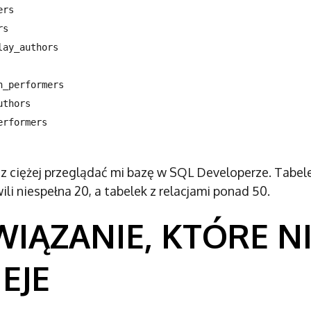
ers
rs
lay_authors
n_performers
uthors
erformers
z ciężej przeglądać mi bazę w SQL Developerze. Tabel
li niespełna 20, a tabelek z relacjami ponad 50.
IĄZANIE, KTÓRE N
IEJE