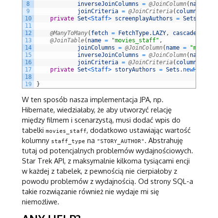
8
inverseJoinColumns
=
@JoinColumn
(
name
=
"
9
joinCriteria
=
@JoinCriteria
(
columnName
=
10
private
Set
<Staff>
screenplayAuthors
=
Sets
.
newHa
11
12
@ManyToMany
(
fetch
=
FetchType
.
LAZY
,
cascade
=
Cas
13
@JoinTable
(
name
=
"movies_staff"
,
14
joinColumns
=
@JoinColumn
(
name
=
"movie_i
15
inverseJoinColumns
=
@JoinColumn
(
name
=
"
16
joinCriteria
=
@JoinCriteria
(
columnName
=
17
private
Set
<Staff>
storyAuthors
=
Sets
.
newHashSet
18
19
}
W ten sposób nasza implementacja JPA, np.
Hibernate, wiedziałaby, że aby utworzyć relację
między filmem i scenarzystą, musi dodać wpis do
tabelki
, dodatkowo ustawiając wartość
movies_staff
kolumny
na
. Abstrahuję
staff_type
"STORY_AUTHOR"
tutaj od potencjalnych problemów wydajnościowych.
Star Trek API, z maksymalnie kilkoma tysiącami encji
w każdej z tabelek, z pewnością nie cierpiałoby z
powodu problemów z wydajnością. Od strony SQL-a
takie rozwiązanie również nie wydaje mi się
niemożliwe.