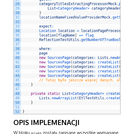
28
categoryTitlesExtractingProcessorMock
.
process
29
List
<CategoryHeader>
categoryHeaderList
-
30
}
31
locationNameFixedValueProviderMock
.
getSearche
32
33
expect
:
34
Location 
location
=
locationPageProcessor
.
pro
35
location
[
flagName
]
==
flag
36
ReflectionTestUtils
.
getNumberOfTrueBooleanFie
37
38
where
:
39
page
40
new
SourcesPage
(
categories
:
Lists
.
newArrayLis
41
new
SourcesPage
(
categories
:
createList
(
Catego
42
new
SourcesPage
(
categories
:
createList
(
Catego
43
new
SourcesPage
(
categories
:
createList
(
Catego
44
new
SourcesPage
(
categories
:
createList
(
Catego
45
// Tutaj było jeszcze więcej danych, ale daru
46
}
47
48
private
static
List
<CategoryHeader>
createList
(
St
49
Lists
.
newArrayList
(
EtlTestUtils
.
createCategor
50
}
51
52
}
OPIS IMPLEMENACJI
W bloku
zostały zapisane wszystkie wymagane
given