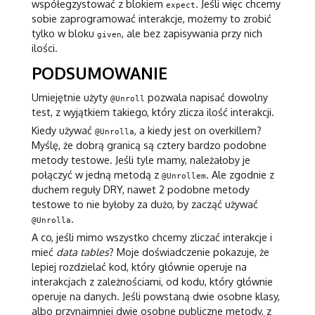
współegzystować z blokiem
. Jeśli więc chcemy
expect
sobie zaprogramować interakcje, możemy to zrobić
tylko w bloku
, ale bez zapisywania przy nich
given
ilości.
PODSUMOWANIE
Umiejętnie użyty
pozwala napisać dowolny
@Unroll
test, z wyjątkiem takiego, który zlicza ilość interakcji.
Kiedy używać
, a kiedy jest on overkillem?
@Unrolla
Myślę, że dobrą granicą są cztery bardzo podobne
metody testowe. Jeśli tyle mamy, należałoby je
połączyć w jedną metodą z
. Ale zgodnie z
@Unrollem
duchem reguły DRY, nawet 2 podobne metody
testowe to nie byłoby za dużo, by zacząć używać
.
@Unrolla
A co, jeśli mimo wszystko chcemy zliczać interakcje i
mieć
data tables
? Moje doświadczenie pokazuje, że
lepiej rozdzielać kod, który głównie operuje na
interakcjach z zależnościami, od kodu, który głównie
operuje na danych. Jeśli powstaną dwie osobne klasy,
albo przynajmniej dwie osobne publiczne metody, z