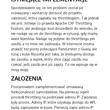
Spodziewałem się, że ten problem został już
rozwiązany i wystarczy dorzucić do projektu
zależność, która zajęłaby się throttlingiem. Tak jednak
nie jest. Istnieje co prawda Apache CXF Throttling
Feature, ale analizując kod doszedłem do wniosku, że
nie nadaje się on do throttlingu w sytuacji, gdy mamy
wiele klientów. Nadaje się jedynie do throttlingu per
zasób, a to mnie nie zadowala. W internecie można
znaleźć też posty polecające RateLimiter z Guavy, ale
tutaj z kolei filozofia jest taka, że limitujemy dostęp
do zasobu, a wątek, który chce zająć zasób, ma
czekać, jeśli zasób jest już zajęty. To nie wpisuje się w
moją wizję.
ZAŁOŻENIA
Postanowiłem zaimplementować omawianą
funkcjonalność samodzielnie. Na pierwszy ogień
poszedł throttling na podstawie adresu IP. Założenia
były proste. Adresy IP, które uzyskują dostęp do API,
będą zapisywane w bazie. Pierwszy zapis adresu IP