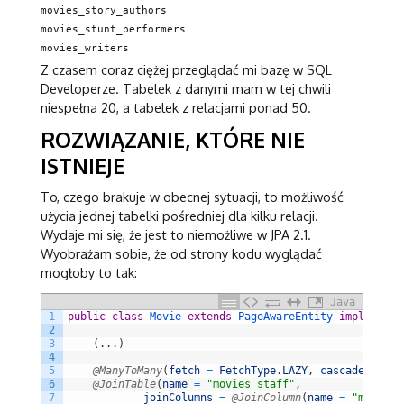
movies_story_authors
movies_stunt_performers
movies_writers
Z czasem coraz ciężej przeglądać mi bazę w SQL
Developerze. Tabelek z danymi mam w tej chwili
niespełna 20, a tabelek z relacjami ponad 50.
ROZWIĄZANIE, KTÓRE NIE
ISTNIEJE
To, czego brakuje w obecnej sytuacji, to możliwość
użycia jednej tabelki pośredniej dla kilku relacji.
Wydaje mi się, że jest to niemożliwe w JPA 2.1.
Wyobrażam sobie, że od strony kodu wyglądać
mogłoby to tak:
Java
1
public
class
Movie
extends
PageAwareEntity
implements
2
3
(
.
.
.
)
4
5
@ManyToMany
(
fetch
=
FetchType
.
LAZY
,
cascade
=
Cas
6
@JoinTable
(
name
=
"movies_staff"
,
7
joinColumns
=
@JoinColumn
(
name
=
"movie_i