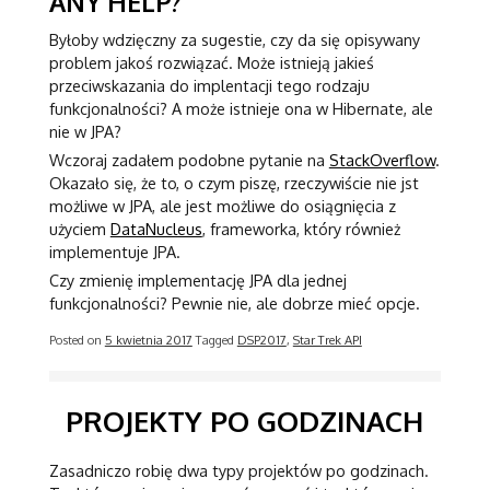
ANY HELP?
Byłoby wdzięczny za sugestie, czy da się opisywany
problem jakoś rozwiązać. Może istnieją jakieś
przeciwskazania do implentacji tego rodzaju
funkcjonalności? A może istnieje ona w Hibernate, ale
nie w JPA?
Wczoraj zadałem podobne pytanie na
StackOverflow
.
Okazało się, że to, o czym piszę, rzeczywiście nie jst
możliwe w JPA, ale jest możliwe do osiągnięcia z
użyciem
DataNucleus
, frameworka, który również
implementuje JPA.
Czy zmienię implementację JPA dla jednej
funkcjonalności? Pewnie nie, ale dobrze mieć opcje.
Posted on
5 kwietnia 2017
Tagged
DSP2017
,
Star Trek API
PROJEKTY PO GODZINACH
Zasadniczo robię dwa typy projektów po godzinach.