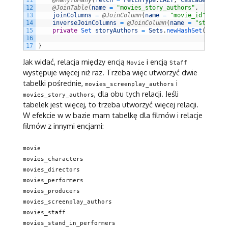
11
@ManyToMany
(
fetch
=
FetchType
.
LAZY
,
cascade
=
Cas
12
@JoinTable
(
name
=
"movies_story_authors"
,
13
joinColumns
=
@JoinColumn
(
name
=
"movie_id"
,
null
14
inverseJoinColumns
=
@JoinColumn
(
name
=
"staff_id
15
private
Set 
storyAuthors
=
Sets
.
newHashSet
(
)
;
16
17
}
Jak widać, relacja między encją
i encją
Movie
Staff
występuje więcej niż raz. Trzeba więc utworzyć dwie
tabelki pośrednie,
i
movies_screenplay_authors
, dla obu tych relacji. Jeśli
movies_story_authors
tabelek jest więcej, to trzeba utworzyć więcej relacji.
W efekcie w w bazie mam tabelkę dla filmów i relacje
filmów z innymi encjami:
movie
movies_characters
movies_directors
movies_performers
movies_producers
movies_screenplay_authors
movies_staff
movies_stand_in_performers