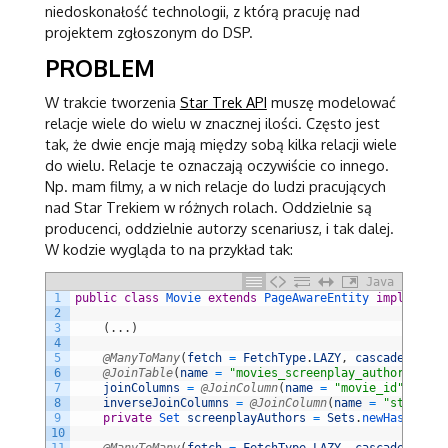
niedoskonałość technologii, z którą pracuję nad
projektem zgłoszonym do DSP.
PROBLEM
W trakcie tworzenia
Star Trek API
muszę modelować
relacje wiele do wielu w znacznej ilości. Często jest
tak, że dwie encje mają między sobą kilka relacji wiele
do wielu. Relacje te oznaczają oczywiście co innego.
Np. mam filmy, a w nich relacje do ludzi pracujących
nad Star Trekiem w różnych rolach. Oddzielnie są
producenci, oddzielnie autorzy scenariusz, i tak dalej.
W kodzie wygląda to na przykład tak:
Java
1
public
class
Movie
extends
PageAwareEntity
implements
2
3
(
.
.
.
)
4
5
@ManyToMany
(
fetch
=
FetchType
.
LAZY
,
cascade
=
Cas
6
@JoinTable
(
name
=
"movies_screenplay_authors"
,
7
joinColumns
=
@JoinColumn
(
name
=
"movie_id"
,
null
8
inverseJoinColumns
=
@JoinColumn
(
name
=
"staff_id
9
private
Set 
screenplayAuthors
=
Sets
.
newHashSet
(
)
10