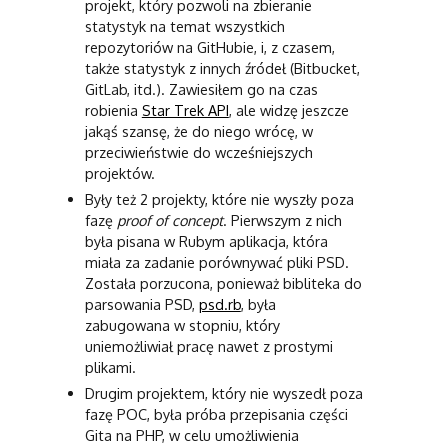
projekt, który pozwoli na zbieranie
statystyk na temat wszystkich
repozytoriów na GitHubie, i, z czasem,
także statystyk z innych źródeł (Bitbucket,
GitLab, itd.). Zawiesiłem go na czas
robienia
Star Trek API
, ale widzę jeszcze
jakąś szansę, że do niego wrócę, w
przeciwieństwie do wcześniejszych
projektów.
Były też 2 projekty, które nie wyszły poza
fazę
proof of concept
. Pierwszym z nich
była pisana w Rubym aplikacja, która
miała za zadanie porównywać pliki PSD.
Została porzucona, ponieważ bibliteka do
parsowania PSD,
psd.rb
, była
zabugowana w stopniu, który
uniemożliwiał pracę nawet z prostymi
plikami.
Drugim projektem, który nie wyszedł poza
fazę POC, była próba przepisania części
Gita na PHP, w celu umożliwienia