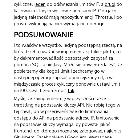
cykliczne.
Jeden
do odświeżania limitów IP, a
drugi
do
kasowania starych wpisów z adresami IP. Oba jako
jedyną zależność mają repozytium encji Throttle, i po
prostu wykonują na nim wymagane operacje.
PODSUMOWANIE
I to właściwie wszystko. Jedyną podstępną rzeczą, na
którą trzeba uważać w implementacji takiej jak ta, to
by dekrementować ilość pozostałych zapytań za
pomocą SQL, a nie Javy. Może się bowiem zdarzyć, że
pobierzemy dla kogoś limit i zechcemy go w
następnej operacji zapisać pomniejszony o 1, a w
międzyczasie proces cykliczny ponownie ustawi limit
na 100. Czyli trzeba zrobić
tak
.
Myślę, że zaimplementuję w przyszłości także
throttling na podstawie kluczy API. Nie robię tego w
tej chwili, bo w przeciwieństwie do limitowania
dostępu do API na podstawie adresu IP, limitowanie
na podstawie kluczy wymaga, by powstał jakoś
frontend, do którego można się zalogować, najlepiej
GitHubem, Facebookiem i Googlem. Wymagane