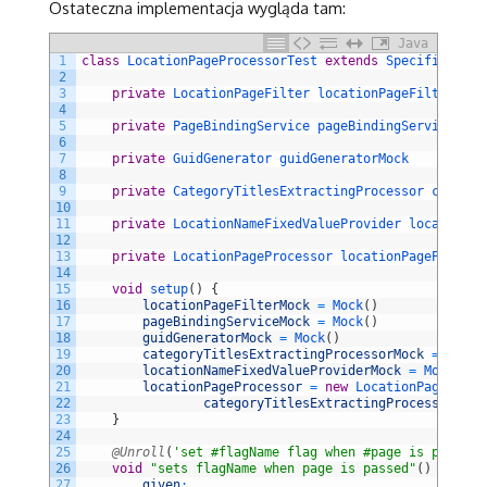
Ostateczna implementacja wygląda tam:
Java
1
class
LocationPageProcessorTest
extends
Specification
2
3
private
LocationPageFilter 
locationPageFilterMock
4
5
private
PageBindingService 
pageBindingServiceMock
6
7
private
GuidGenerator 
guidGeneratorMock
8
9
private
CategoryTitlesExtractingProcessor 
categor
10
11
private
LocationNameFixedValueProvider 
locationNa
12
13
private
LocationPageProcessor 
locationPageProcess
14
15
void
setup
(
)
{
16
locationPageFilterMock
=
Mock
(
)
17
pageBindingServiceMock
=
Mock
(
)
18
guidGeneratorMock
=
Mock
(
)
19
categoryTitlesExtractingProcessorMock
=
Mock
(
20
locationNameFixedValueProviderMock
=
Mock
(
)
21
locationPageProcessor
=
new
LocationPageProce
22
categoryTitlesExtractingProcessorMock
23
}
24
25
@Unroll
(
'set #flagName flag when #page is passed;
26
void
"sets flagName when page is passed"
(
)
{
27
given
: