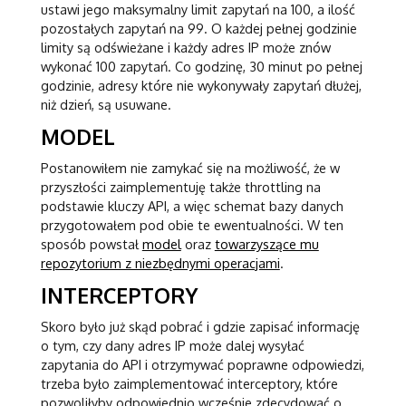
ustawi jego maksymalny limit zapytań na 100, a ilość
pozostałych zapytań na 99. O każdej pełnej godzinie
limity są odświeżane i każdy adres IP może znów
wykonać 100 zapytań. Co godzinę, 30 minut po pełnej
godzinie, adresy które nie wykonywały zapytań dłużej,
niż dzień, są usuwane.
MODEL
Postanowiłem nie zamykać się na możliwość, że w
przyszłości zaimplementuję także throttling na
podstawie kluczy API, a więc schemat bazy danych
przygotowałem pod obie te ewentualności. W ten
sposób powstał
model
oraz
towarzyszące mu
repozytorium z niezbędnymi operacjami
.
INTERCEPTORY
Skoro było już skąd pobrać i gdzie zapisać informację
o tym, czy dany adres IP może dalej wysyłać
zapytania do API i otrzymywać poprawne odpowiedzi,
trzeba było zaimplementować interceptory, które
pozwoliłyby odpowiednio wcześnie zdecydować o