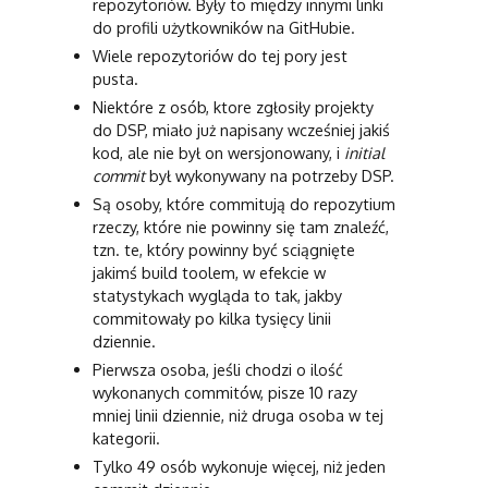
repozytoriów. Były to między innymi linki
do profili użytkowników na GitHubie.
Wiele repozytoriów do tej pory jest
pusta.
Niektóre z osób, ktore zgłosiły projekty
do DSP, miało już napisany wcześniej jakiś
kod, ale nie był on wersjonowany, i
initial
commit
był wykonywany na potrzeby DSP.
Są osoby, które commitują do repozytium
rzeczy, które nie powinny się tam znaleźć,
tzn. te, który powinny być sciągnięte
jakimś build toolem, w efekcie w
statystykach wygląda to tak, jakby
commitowały po kilka tysięcy linii
dziennie.
Pierwsza osoba, jeśli chodzi o ilość
wykonanych commitów, pisze 10 razy
mniej linii dziennie, niż druga osoba w tej
kategorii.
Tylko 49 osób wykonuje więcej, niż jeden