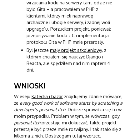
wrzucania kodu na serwery tam, gdzie nie
było Gita – a pracowałem w PHP z
klientami, którzy mieli naprawdę
archaiczne i ubogie serwery, i żadnej woli
upgrage’u. Porzuciłem projekt, ponieważ
przepisywanie kodu z C i implementacja
protokołu Gita w PHP mnie przerosły.
Był jeszcze
mały projekt szkoleniowy
, z
którym chciałem się nauczyć Django i
Reacta, ale spędziłem nad nim raptem 4
dni.
WNIOSKI
W eseju
Katedra i bazar
znajdujemy zdanie mówiące,
że
every good work of software starts by scratching a
developer’s personal itch
. Dobrze sprawdza się to w
moim przypadku. Problem w tym, że wówczas, gdy
personal itch
przestaje mi dokuczać, także projekt
przestaje być przeze mnie rozwijany. I tak stało się z
kilkoma z nich. Dostrzegam tutaj wzorzec.