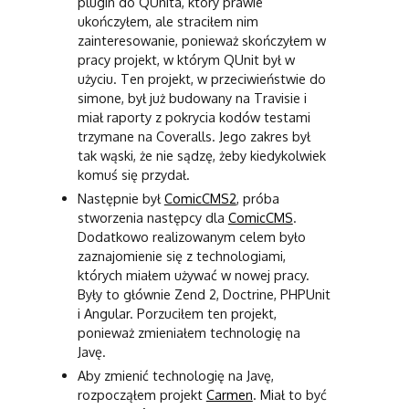
plugin do QUnita, który prawie
ukończyłem, ale straciłem nim
zainteresowanie, ponieważ skończyłem w
pracy projekt, w którym QUnit był w
użyciu. Ten projekt, w przeciwieństwie do
simone, był już budowany na Travisie i
miał raporty z pokrycia kodów testami
trzymane na Coveralls. Jego zakres był
tak wąski, że nie sądzę, żeby kiedykolwiek
komuś się przydał.
Następnie był
ComicCMS2
, próba
stworzenia następcy dla
ComicCMS
.
Dodatkowo realizowanym celem było
zaznajomienie się z technologiami,
których miałem używać w nowej pracy.
Były to głównie Zend 2, Doctrine, PHPUnit
i Angular. Porzuciłem ten projekt,
ponieważ zmieniałem technologię na
Javę.
Aby zmienić technologię na Javę,
rozpocząłem projekt
Carmen
. Miał to być