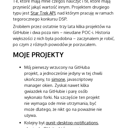
Te, które mają mnie czegoś nauczyć i te, które mają
przynieść jakąś wartość innym. Projektem drugiego
typu jest
Star Trek API
, nad którym pracuję w ramach
tegorocznego konkursu DSP.
Zrobiłem przez ostatnie trzy lata kilka projektów na
GitHubie i dwa poza nim – nieudane POC-i. Historia
większości z nich była podobna – zaczynałem je robić,
po czym z różnych powodów je porzucałem.
MOJE PROJEKTY
Mój pierwszy wrzucony na GitHuba
projekt, a jednocześnie jedyny w tej chwili
ukończony, to
simone
, javascriptowy
manager okien. Zyskał nawet kilka
gwiazdek na GitHubie i parę osób
wykonało forki. Na szczęście ten projekt
nie wymaga ode mnie utrzymania, być
może dlatego, że nikt go na poważnie nie
używa.
Kolejny był
qunit-desktop-notifications
,