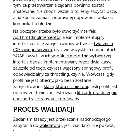
tym, że przetrwarzania żądania powinno zostać
anulowane. Nie chodzi wszak o to, żeby zapytać bazę,
a na koniec zamiast poprawnej odpowiedzi pokazać
komunikat o błędzie.
Na początek trzeba było stworzyć interfejs
ApiThrottlingInterceptor
. Bean implementujący
interfejs zostaje zarejestrowany w trakcie
tworzenia
CXF-owego serwera
, oraz we wszysktich endpointach
SOAP-owych, w ich
wspólnej metodzie wytwórczej
.
Interfejs będzie implementowany przez dwie klasy,
zależnie od tego, czy jest włączony springowy profil
odpowiedzialny za throttling, czy nie. Wówczas, gdy
profil nie jest obecny, jako bean zostanie
zarejestrowana
klasa, która nic nie robi
. Jeśli profil jest
obecny, zostanie zarejestrowana
klasa, która deleguje
nadchodzące zapytanie do fasady
.
PROCES WALIDACJI
Zadaniem
fasady
jest przekazanie nadchodzącego
zapytania do
walidatora
i, jeśli walidator nie pozwoli,