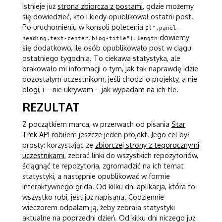
Istnieje już
strona zbiorcza z postami
, gdzie możemy
się dowiedzieć, kto i kiedy opublikował ostatni post.
Po uruchomieniu w konsoli polecenia
$(".panel-
dowiemy
heading.text-center.blog-title").length
się dodatkowo, ile osób opublikowało post w ciągu
ostatniego tygodnia. To ciekawa statystyka, ale
brakowało mi informacji o tym, jak tak naprawdę idzie
pozostałym uczestnikom, jeśli chodzi o projekty, a nie
blogi, i – nie ukrywam – jak wypadam na ich tle.
REZULTAT
Z początkiem marca, w przerwach od pisania
Star
Trek API
robiłem jeszcze jeden projekt. Jego cel był
prosty: korzystając ze
zbiorczej strony z tegorocznymi
uczestnikami
, zebrać linki do wszystkich repozytoriów,
ściągnąć te repozytoria, zgromadzić na ich temat
statystyki, a następnie opublikować w formie
interaktywnego grida. Od kilku dni aplikacja, która to
wszystko robi, jest już napisana. Codziennie
wieczorem odpalam ją, żeby zebrała statystyki
aktualne na poprzedni dzień. Od kilku dni niczego już