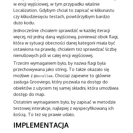
w encji wyjściowej, w tym przypadku właśnie
Localization. Gdybym chciał to zapisać w kilkunastu
czy kilkudziesięciu testach, powtórzyłbym bardzo
dużo kodu.
Jednocześnie chciałem sprawdzić w każdej iteracji
więcej, niż jedną daną wyjściową, ponieważ obok flagi,
która w sytuacji obecności danej kategorii miała być
ustawiona na prawdę, chciałem też sprawdzać liczbę
nienullowych pól w całej encji wyjściowej.
Trzecim wymaganiem było, by nazwa flagi była
przechowywana jako string. To także okazało się
możliwe z
. Chociaż zapewne to głównie
@Unrollem
zasługa Grooviego, który pozwala na dostęp do
obiektów z użyciem tej samej składni, która umożliwia
dostęp do map.
Ostatnim wymaganiem było, by zapisać w metodzie
testowej interakcje, najlepiej z wyspecyfikowaną ich
ilością. To też się prawie udało.
IMPLEMENTACJA