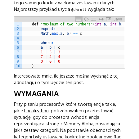
tego samego kodu z wieloma zestawami danych.
Najprostszy przykład użycia
wygląda tak:
@Unroll
Java
1
def
"maximum of two numbers"
(
int
a
,
int
b
,
int
c
)
2
expect
:
3
Math
.
max
(
a
,
b
)
==
c
4
5
where
:
6
a
|
b
|
c
7
1
|
3
|
3
8
7
|
4
|
4
9
0
|
0
|
0
10
}
Interesowało mnie, ile jeszcze można wycisnąć z tej
adnotacji, i o tym będzie ten post.
WYMAGANIA
Przy pisaniu procesorów, które tworzą encje takie,
jakie
Localization
, potrzebowałem przetestować
sytuację, gdy do procesora wchodzi encja
reprezentująca stronę z Memory Alpha, posiadająca
jakiś zestaw kategorii. Na podstawie obecności tych
kategorii były ustawiane konkretne booleanowe flagi