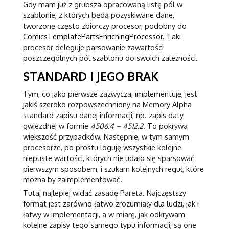
Gdy mam już z grubsza opracowaną listę pól w
szablonie, z których będą pozyskiwane dane,
tworzonę często zbiorczy procesor, podobny do
ComicsTemplatePartsEnrichingProcessor
. Taki
procesor deleguje parsowanie zawartości
poszczególnych pól szablonu do swoich zależności.
STANDARD I JEGO BRAK
Tym, co jako pierwsze zazwyczaj implementuję, jest
jakiś szeroko rozpowszechniony na Memory Alpha
standard zapisu danej informacji, np. zapis daty
gwiezdnej w formie
4506.4 – 4512.2
. To pokrywa
większość przypadków. Następnie, w tym samym
procesorze, po prostu loguję wszystkie kolejne
niepuste wartości, których nie udało się sparsować
pierwszym sposobem, i szukam kolejnych reguł, które
można by zaimplementować.
Tutaj najlepiej widać zasadę Pareta. Najczęstszy
format jest zarówno łatwo zrozumiały dla ludzi, jak i
łatwy w implementacji, a w miarę, jak odkrywam
kolejne zapisy tego samego typu informacji, są one