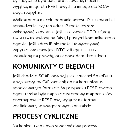
by zapytanie było dalej procesowane, rzucenie
wyjątku, inego dla REST-owych, a innego dla SOAP-
owych zapytań.
Walidator ma na celu pobranie adresu IP z zapytania i
sprawdzenie, czy ten adres IP może jeszcze
wykonywać zapytania. Jeśli tak, zwraca DTO z flagą
ustawioną na fałsz, i pustymi komunikatem o
throttle
błędzie. Jeśli adres IP nie może już wykonywać
zapytać, zwracany jest
DTO
z flagą
throttle
ustawioną na prawdę, oraz powodem throttlingu.
KOMUNIKATY O BŁĘDACH
Jeśli chodzi o SOAP-owy wyjątek, rzucenei SoapFault-
a wystarczy, by CXF zamienił go na komunikat w
spodziewanym formacie. W przypadku REST-owego
błędu trzeba była napisać customowy
mapper
, który
przemapowuje
REST-owy
wyjątek na format
zdefiniowany w swaggerowym kontrakcie.
PROCESY CYKLICZNE
Na koniec trzeba było stworzyć dwa procesy