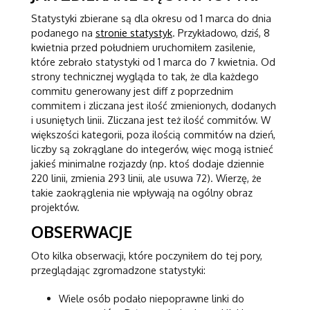
Statystyki zbierane są dla okresu od 1 marca do dnia
podanego na
stronie statystyk
. Przykładowo, dziś, 8
kwietnia przed południem uruchomiłem zasilenie,
które zebrało statystyki od 1 marca do 7 kwietnia. Od
strony technicznej wygląda to tak, że dla każdego
commitu generowany jest diff z poprzednim
commitem i zliczana jest ilość zmienionych, dodanych
i usuniętych linii. Zliczana jest też ilość commitów. W
większości kategorii, poza ilością commitów na dzień,
liczby są zokrąglane do integerów, więc mogą istnieć
jakieś minimalne rozjazdy (np. ktoś dodaje dziennie
220 linii, zmienia 293 linii, ale usuwa 72). Wierzę, że
takie zaokrąglenia nie wpływają na ogólny obraz
projektów.
OBSERWACJE
Oto kilka obserwacji, które poczyniłem do tej pory,
przeglądając zgromadzone statystyki:
Wiele osób podało niepoprawne linki do