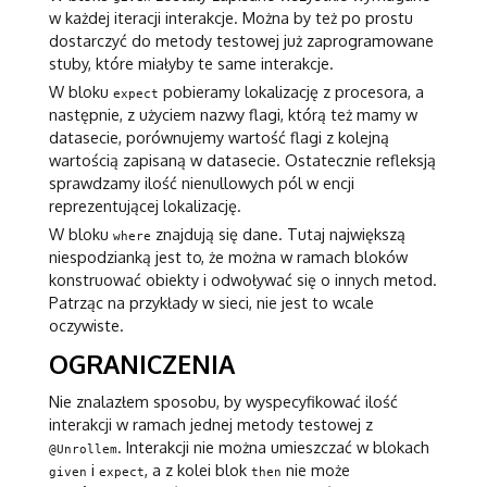
w każdej iteracji interakcje. Można by też po prostu
dostarczyć do metody testowej już zaprogramowane
stuby, które miałyby te same interakcje.
W bloku
pobieramy lokalizację z procesora, a
expect
następnie, z użyciem nazwy flagi, którą też mamy w
datasecie, porównujemy wartość flagi z kolejną
wartością zapisaną w datasecie. Ostatecznie refleksją
sprawdzamy ilość nienullowych pól w encji
reprezentującej lokalizację.
W bloku
znajdują się dane. Tutaj największą
where
niespodzianką jest to, że można w ramach bloków
konstruować obiekty i odwoływać się o innych metod.
Patrząc na przykłady w sieci, nie jest to wcale
oczywiste.
OGRANICZENIA
Nie znalazłem sposobu, by wyspecyfikować ilość
interakcji w ramach jednej metody testowej z
. Interakcji nie można umieszczać w blokach
@Unrollem
i
, a z kolei blok
nie może
given
expect
then